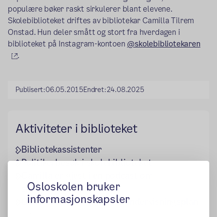
populære bøker raskt sirkulerer blant elevene.
Skolebiblioteket driftes av bibliotekar Camilla Tilrem
Onstad. Hun deler smått og stort fra hverdagen i
biblioteket på Instagram-kontoen
@skolebibliotekaren
(ekstern lenke)
.
Publisert:
06.05.2015
Endret:
24.08.2025
Aktiviteter i biblioteket
Bibliotekassistenter
Politikerbesøk i skolebiblioteket
Camilla er gjest i en podcast om
Osloskolen bruker
(ekstern lenke)
skolebibliotek
informasjonskapsler
Camilla blir intervjuet av Undervisningsplan
(ekstern lenke)