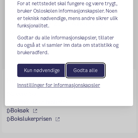
For at nettstedet skal fungere og være trygt,
Påskekrim 2019
bruker Osloskolen informasjonskapsler. Noen
Bokuka 2018
er teknisk nødvendige, mens andre sikrer ulik
Forfatterbesøk 2019: Anneli Klepp
funksjonalitet.
Forfatterbesøk 2018: Bjørn Rørvik
Godtar du alle informasjonskapsler, tillater
Forfatterbesøk 2017: Anna Fiske
du også at vi samler inn data om statistikk og
brukeradferd.
Kun nødvendige
Godta alle
Biblioteklenker
Innstillinger for informasjonskapsler
(ekstern lenke)
Cicero Surf
(ekstern lenke)
Deichmanske bibliotek
(ekstern lenke)
Boksøk
(ekstern lenke)
Bokslukerprisen