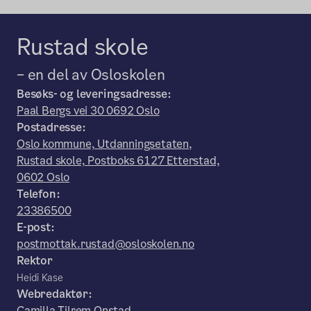
Rustad skole
– en del av Osloskolen
Besøks- og leveringsadresse:
Paal Bergs vei 30 0692 Oslo
Postadresse:
Oslo kommune, Utdanningsetaten,
Rustad skole, Postboks 6127 Etterstad,
0602 Oslo
Telefon:
23386500
E-post:
postmottak.rustad@osloskolen.no
Rektor
Heidi Kase
Webredaktør:
Camilla Tilrem Onstad