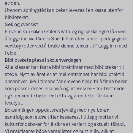
av den.
Utenom åpningstid kan bøker leveres i en kasse utenfor
biblioteket.
Søk og oversikt
Elevene kan søke i skolens katalog og sjekke egne lån ved
å logge inn via
Cicero Surf
(i Portalen, under pedagogiske
(ekstern lenke)
verktøy) eller ved å bruke
denne lenken.
Logg inn med
Feide.
Bibliotekets plass i skolehverdagen
Alle klasser har faste bibliotektimer med bibliotekar til
stede. Nytt av året er at mellomtrinnet har bibliotektid
annenhver uke. I timene får elevene hjelp til å finne bøker
som passer deres lesenivå og interesser – for treffende
og spennende bøker er helt avgjørende for å skape
leselyst.
Boksamlingen oppdateres jevnlig med nye bøker,
samtidig som eldre titler kasseres. I tillegg mottar vi
kulturfondsbøker for å sikre et variert og aktuelt tilbud.
Vi praktiserer både ventelister og hurtiglån, slik at